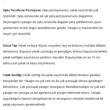
Uyku Tercihi ve Pozisyonu:
Uyku pozisyonunuz, yatak seçiminde çok
önemlidir. Uyku esnasında sık sık yatış pozisyonumuzu değiştiririz.
Seçeceğimiz yatağın da uyku sırasında değişen yatış şekillerimize uyum
göstermesi ve bizi doğru desteklemesi gerekir. Yatağın iç malzemeleri bu
seçim için önemlidir.
Vücut Tipi:
Yatak ve baza ölçüsü seçerken, boy ve kilonuzu mutlaka dikkate
almalısınız. Boyunuz yatak uzunluğu ve genişliğini, kilonuz boyunuzla birlikte
yatak sertliğini seçmenize yardımcı olacaktır. Boyunuzdan en az 10 cm
daha uzun yatak ve baza seçmelisiniz.
Yatak Sertliği:
Yatak sertliği de yatak seçiminde dikkat etmeniz gereken
konulardan biri. Yatağın ne çok sert ne de çok yumuşak olması gerektiğini
bilmelisiniz. Çok yumuşak yatağın omurganızı desteklemediğini ve çok sert
yatağın ise omurga ve bel ağrılarına yol açtığını belirtmek isteriz. Yatağa
uyguladığınız basıncı dengeleyecek ve omurganızı nötralde tutabilecek bir
yatak seçmeniz gerekmektedir.